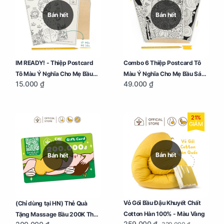
Bán hết
Bán hết
IM READY! - Thiệp Postcard
Combo 6 Thiệp Postcard Tô
Tô Màu Ý Nghĩa Cho Mẹ Bầu
Màu Ý Nghĩa Cho Mẹ Bầu Sáng
15.000 ₫
49.000 ₫
Sáng Tạo, Thư Giãn Và Hạnh
Tạo, Thư Giãn Và Hạnh Phúc
Phúc
21%
GIẢM
Bán hết
Bán hết
Vỏ Gối Bầu Đậu Khuyết Chất
(Chỉ dùng tại HN) Thẻ Quà
Cotton Hàn 100% - Màu Vàng
Tặng Massage Bầu 200K Thư
259.000 ₫