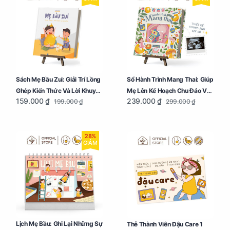
Sách Mẹ Bầu Zui: Giải Trí Lồng
Sổ Hành Trình Mang Thai: Giúp
Ghép Kiến Thức Và Lời Khuyên
Mẹ Lên Kế Hoạch Chu Đáo Và
159.000 ₫
239.000 ₫
199.000 ₫
299.000 ₫
Mang Thai Bổ Ích
Lưu Giữ Kỷ Niệm Mang Thai
28%
GIẢM
Lịch Mẹ Bầu: Ghi Lại Những Sự
Thẻ Thành Viên Đậu Care 1