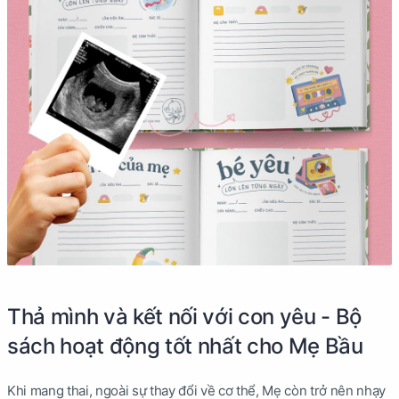
Thả mình và kết nối với con yêu - Bộ
sách hoạt động tốt nhất cho Mẹ Bầu
Khi mang thai, ngoài sự thay đổi về cơ thể, Mẹ còn trở nên nhạy