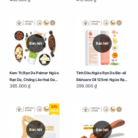
Cho Mẹ Bầu Chai 250ml
Cho Mẹ Bầu Hũ 125g
Bán hết
Bán hết
Kem Trị Rạn Da Palmer Ngừa
Tinh Dầu Ngừa Rạn Da Bio-oil
Rạn Da, Chống Lão Hoá Da
Skincare Oil 125ml: Ngừa Rạn
385.000 ₫
399.000 ₫
Cho Mẹ Bầu Tuýp 125g
Da, Chăm Sóc Da Toàn Diện
Cho Mẹ Bầu
34%
GIẢM
Bán hết
Bán hết