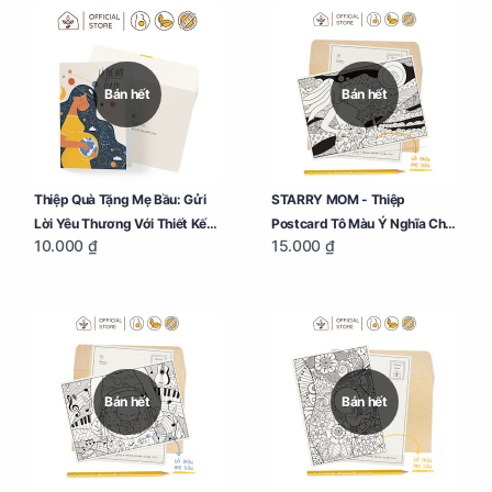
Bán hết
Bán hết
Thiệp Quà Tặng Mẹ Bầu: Gửi
STARRY MOM - Thiệp
Lời Yêu Thương Với Thiết Kế
Postcard Tô Màu Ý Nghĩa Cho
10.000 ₫
15.000 ₫
Đặc Biệt Dành Riêng Cho Mẹ
Mẹ Bầu Sáng Tạo, Thư Giãn Và
Bầu
Hạnh Phúc
Bán hết
Bán hết