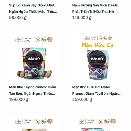
Súp Lơ Xanh Sấy Giòn DJ&A:
Nấm Hương Sấy Giòn DJ&A:
Ngăn Ngừa Thiếu Máu, Tiểu
Phát Triển Trí Não Thai Nhi,
99.000 ₫
149.000 ₫
Đường, Dị Tật Thai Nhi Túi 25g
Giảm Mệt Mỏi Cho Mẹ Bầu Túi
65g
Bán hết
Bán hết
Mận Khô Taylor Prunes: Giảm
Mận Khô Hữu Cơ Taylor
Táo Bón, Ngăn Ngừa Thiếu
Prunes: Giảm Táo Bón, Ngăn
199.000 ₫
259.000 ₫
Máu Cho Mẹ Bầu Túi 250g
Ngừa Thiếu Máu Cho Mẹ Bầu
Túi 250g