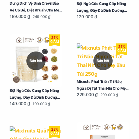
Dung Dịch Vệ Sinh Crevil Bảo
Bột Ngũ Cốc Cung Cấp Năng
Vệ Cô Bé, Diệt Khuẩn Cho Mẹ
Lượng, Đầy Đủ Dinh Dưỡng
189.000 ₫
129.000 ₫
249.000 ₫
Bầu Chai 100ml
Cho Mẹ Bầu Hũ 250g
25%
GIẢM
23%
GIẢM
Bán hết
Bán hết
Mixnuts Phát Triển Trí Não,
Ngừa Dị Tật Thai Nhi Cho Mẹ
Bột Ngũ Cốc Cung Cấp Năng
229.000 ₫
299.000 ₫
Bầu Túi 250g
Lượng, Đầy Đủ Dinh Dưỡng
149.000 ₫
199.000 ₫
Cho Mẹ Bầu Túi 250g
23%
GIẢM