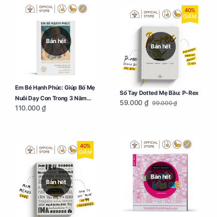
40%
GIẢM
Bán hết
Bán hết
Em Bé Hạnh Phúc: Giúp Bố Mẹ
Sổ Tay Dotted Mẹ Bầu: P-Rex
Nuôi Dạy Con Trong 3 Năm
59.000 ₫
99.000 ₫
110.000 ₫
Đầu Đời
40%
GIẢM
Bán hết
Bán hết