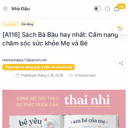
0 ₫
Nhà Đậu
Trang chủ
Bài đăng
[A116] Sách Bà Bầu hay nhất: Cẩm nang
chăm sóc sức khỏe Mẹ và Bé
Thảo luận và đóng góp ý kiến về chủ đề này
4 minute read