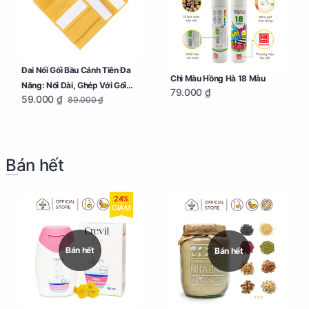
Đai Nối Gối Bầu Cánh Tiên Đa
Chì Màu Hồng Hà 18 Màu
Năng: Nối Dài, Ghép Với Gối
79.000 ₫
59.000 ₫
89.000 ₫
Ôm Dễ Dàng
Bán hết
24%
GIẢM
Bán hết
Bán hết