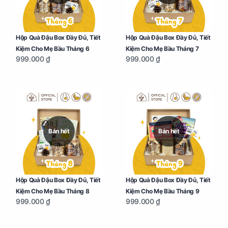
Hộp Quà Đậu Box Đầy Đủ, Tiết
Hộp Quà Đậu Box Đầy Đủ, Tiết
Kiệm Cho Mẹ Bầu Tháng 6
Kiệm Cho Mẹ Bầu Tháng 7
999.000 ₫
999.000 ₫
Bán hết
Bán hết
Hộp Quà Đậu Box Đầy Đủ, Tiết
Hộp Quà Đậu Box Đầy Đủ, Tiết
Kiệm Cho Mẹ Bầu Tháng 8
Kiệm Cho Mẹ Bầu Tháng 9
999.000 ₫
999.000 ₫