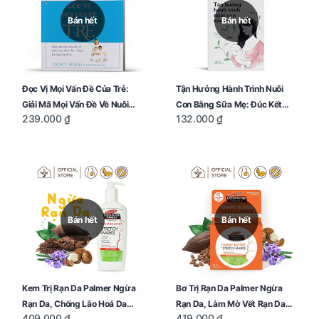
Bán hết
Bán hết
Đọc Vị Mọi Vấn Đề Của Trẻ:
Tận Hưởng Hành Trình Nuôi
Giải Mã Mọi Vấn Đề Về Nuôi
Con Bằng Sữa Mẹ: Đúc Kết
239.000 ₫
132.000 ₫
Con Nhỏ (Ăn, Ngủ, Kỷ Luật
Những Kiến Thức Quý Báu Về
Hành Vi), Giúp Bố Mẹ Nuôi Con
Sữa Mẹ, Giúp Các Bà Mẹ Tự
Nhàn Tênh
Tin Thực Hiện Thiên Chức Của
Mình Trong Hành Trình Nuôi
Con Bằng Sữa Mẹ
Bán hết
Bán hết
Kem Trị Rạn Da Palmer Ngừa
Bơ Trị Rạn Da Palmer Ngừa
Rạn Da, Chống Lão Hoá Da
Rạn Da, Làm Mờ Vết Rạn Da
409.000 ₫
419.000 ₫