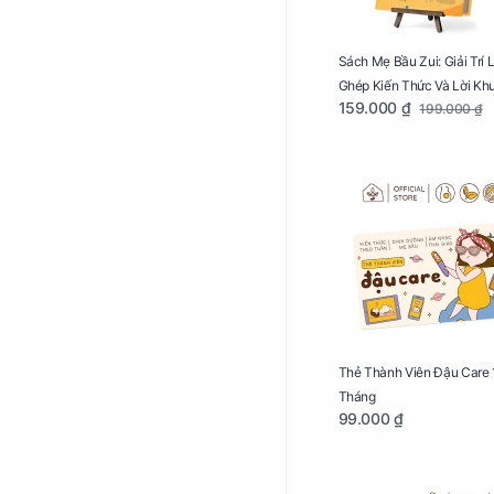
Sách Mẹ Bầu Zui: Giải Trí 
Ghép Kiến Thức Và Lời Kh
159.000 ₫
199.000 ₫
Mang Thai Bổ Ích
Thẻ Thành Viên Đậu Care 
Tháng
99.000 ₫