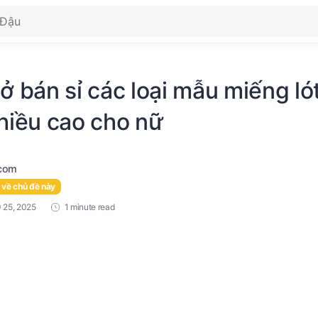
ở bán sỉ các loại mẫu miếng ló
chiều cao cho nữ
 về chủ đề này
1 minute read