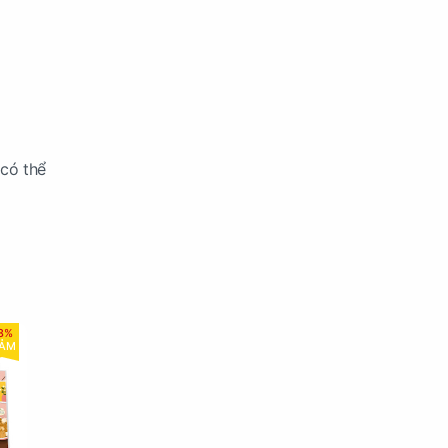
 có thể
8%
IẢM