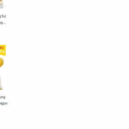
g Sự
ng
4%
IẢM
ụng
 Ngon