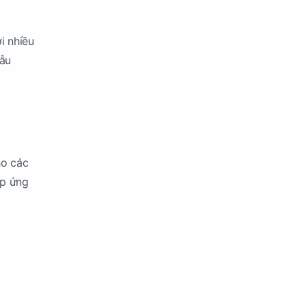
i nhiều
mẫu
ho các
áp ứng