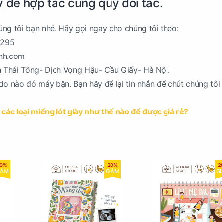
y để hợp tác cùng quý đối tác.
ng tôi bạn nhé. Hãy gọi ngay cho chúng tôi theo:
1295
inh.com
n Thái Tông- Dịch Vọng Hậu- Cầu Giấy- Hà Nội.
í do nào đó máy bận. Bạn hãy để lại tin nhắn để chút chúng tôi
các loại miếng lót giày như thế nào để được giá rẻ?
0%
20%
2
IẢM
GIẢM
G