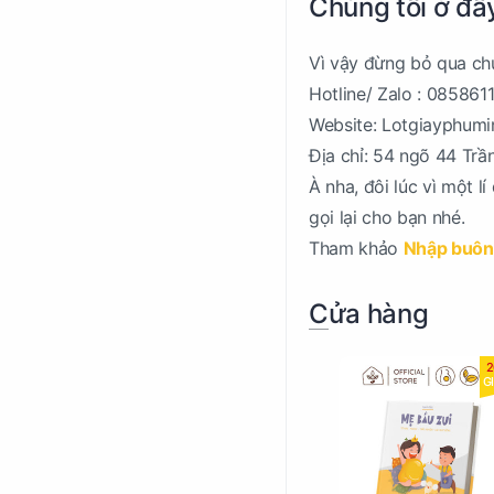
Chúng tôi ở đâ
Vì vậy đừng bỏ qua chú
Hotline/ Zalo : 085861
Website: Lotgiayphum
Địa chỉ: 54 ngõ 44 Trầ
À nha, đôi lúc vì một l
gọi lại cho bạn nhé.
Tham khảo
Nhập buôn 
Cửa hàng
2
G