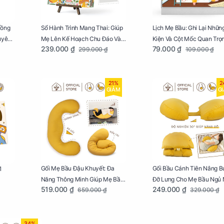
Lồng
Sổ Hành Trình Mang Thai: Giúp
Lịch Mẹ Bầu: Ghi Lại Nhữn
uyên
Mẹ Lên Kế Hoạch Chu Đáo Và
Kiện Và Cột Mốc Quan Trọ
239.000 ₫
79.000 ₫
299.000 ₫
109.000 ₫
Lưu Giữ Kỷ Niệm Mang Thai
Của Mẹ Và Bé
21%
2
GIẢM
G
Gối Mẹ Bầu Đậu Khuyết: Đa
Gối Bầu Cánh Tiên Nâng B
1
Năng Thông Minh Giúp Mẹ Bầu
Đỡ Lưng Cho Mẹ Bầu Ngủ
519.000 ₫
249.000 ₫
659.000 ₫
329.000 ₫
Ngủ Ngon, Cho Bé Bú Sau Sinh
34%