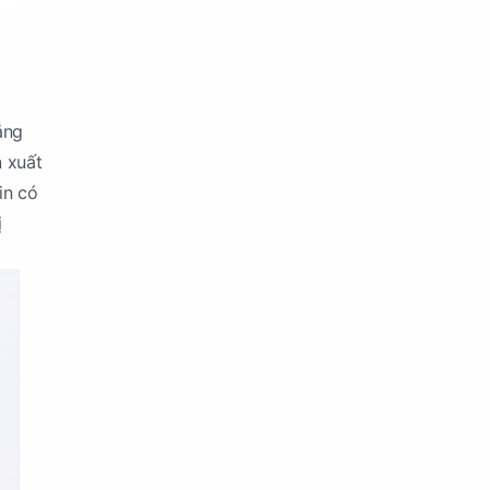
ẳng
n xuất
in có
ị